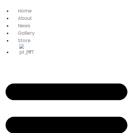
Home
About
News
Gallery
Store
PT