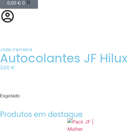
0,00
€
0
João Ferreira
Autocolantes JF Hilux
3,00
€
Esgotado
Produtos em destaque